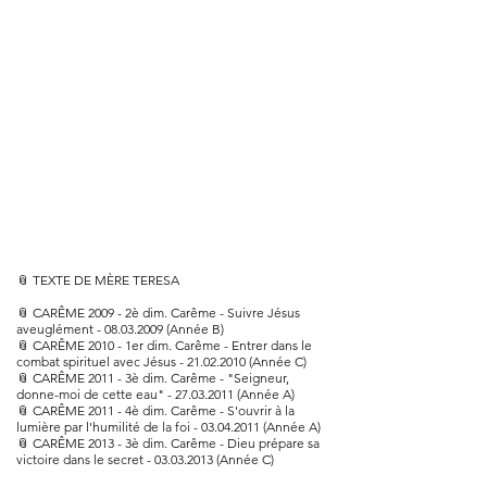
📎
TEXTE DE MÈRE TERESA
📎
CARÊME 2009 - 2è dim. Carême - Suivre Jésus
aveuglément - 08.03.2009 (Année B)
📎
CARÊME 2010 - 1er dim. Carême - Entrer dans le
combat spirituel avec Jésus - 21.02.2010 (Année C)
📎 CARÊME 2011 - 3è dim. Carême - "Seigneur,
donne-moi de cette eau" - 27.03.2011 (Année A)
📎
CARÊME 2011 - 4è dim. Carême - S'ouvrir à la
lumière par l'humilité de la foi - 03.04.2011 (Année A)
📎
CARÊME 2013 - 3è dim. Carême - Dieu prépare sa
victoire dans le secret - 03.03.2013 (Année C)