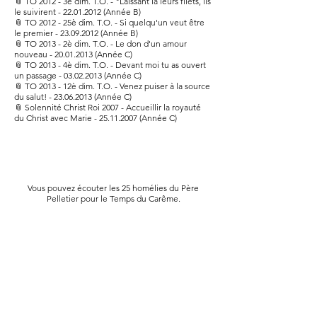
📎
TO 2012 - 3è dim. T.O. - "Laissant là leurs filets, ils
le suivirent - 22.01.2012 (Année B)
📎
TO 2012 - 25è dim. T.O. - Si quelqu'un veut être
le premier - 23.09.2012 (Année B)
📎
TO 2013 - 2è dim. T.O. - Le don d'un amour
nouveau - 20.01.2013 (Année C)
📎
TO 2013 - 4è dim. T.O. - Devant moi tu as ouvert
un passage - 03.02.2013 (Année C)
📎
TO 2013 - 12è dim. T.O. - Venez puiser à la source
du salut! - 23.06.2013 (Année C)
📎
Solennité Christ Roi 2007 - Accueillir la royauté
du Christ avec Marie - 25.11.2007 (Année C)
Vous pouvez écouter les 25 homélies du Père
Pelletier pour le Temps du Carême.