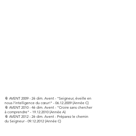
📎
AVENT 2009 - 2è dim. Avent - "Seigneur, éveille en
nous l'intelligence du cœur!" - 06.12.2009 (Année C)
📎
AVENT 2010 - 4è dim. Avent - "Croire sans chercher
à comprendre" - 19.12.2010 (Année A)
📎
AVENT 2012 - 2è dim. Avent - Préparez le chemin
du Seigneur - 09.12.2012 (Année C)