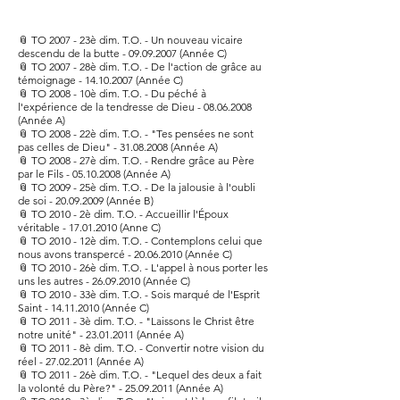
📎
TO 2007 - 23è dim. T.O. - Un nouveau vicaire
descendu de la butte - 09.09.2007 (Année C)
📎
TO 2007 - 28è dim. T.O. - De l'action de grâce au
témoignage - 14.10.2007 (Année C)
📎
TO 2008 - 10è dim. T.O. - Du péché à
l'expérience de la tendresse de Dieu - 08.06.2008
(Année A)
📎
TO 2008 - 22è dim. T.O. - "Tes pensées ne sont
pas celles de Dieu" - 31.08.2008 (Année A)
📎
TO 2008 - 27è dim. T.O. - Rendre grâce au Père
par le Fils - 05.10.2008 (Année A)
📎
TO 2009 - 25è dim. T.O. - De la jalousie à l'oubli
de soi - 20.09.2009 (Année B)
📎
TO 2010 - 2è dim. T.O. - Accueillir l'Époux
véritable - 17.01.2010 (Anne C)
📎
TO 2010 - 12è dim. T.O. - Contemplons celui que
nous avons transpercé - 20.06.2010 (Année C)
📎
TO 2010 - 26è dim. T.O. - L'appel à nous porter les
uns les autres - 26.09.2010 (Année C)
📎
TO 2010 - 33è dim. T.O. - Sois marqué de l'Esprit
Saint - 14.11.2010 (Année C)
📎
TO 2011 - 3è dim. T.O. - "Laissons le Christ être
notre unité" - 23.01.2011 (Année A)
📎
TO 2011 - 8è dim. T.O. - Convertir notre vision du
réel - 27.02.2011 (Année A)
📎
TO 2011 - 26è dim. T.O. - "Lequel des deux a fait
la volonté du Père?" - 25.09.2011 (Année A)